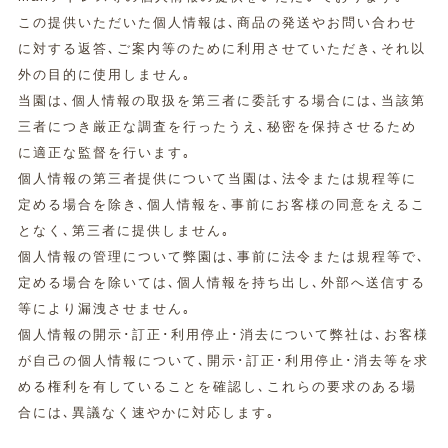
この提供いただいた個人情報は､商品の発送やお問い合わせ
に対する返答､ご案内等のために利用させていただき､それ以
外の目的に使用しません｡
当園は､個人情報の取扱を第三者に委託する場合には､当該第
三者につき厳正な調査を行ったうえ､秘密を保持させるため
に適正な監督を行います｡
個人情報の第三者提供について当園は､法令または規程等に
定める場合を除き､個人情報を､事前にお客様の同意をえるこ
となく､第三者に提供しません｡
個人情報の管理について弊園は､事前に法令または規程等で､
定める場合を除いては､個人情報を持ち出し､外部へ送信する
等により漏洩させません｡
個人情報の開示･訂正･利用停止･消去について弊社は､お客様
が自己の個人情報について､開示･訂正･利用停止･消去等を求
める権利を有していることを確認し､これらの要求のある場
合には､異議なく速やかに対応します｡