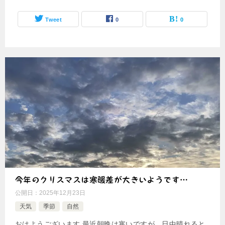
Tweet
0
0
今年のクリスマスは寒暖差が大きいようです…
公開日：
2025年12月23日
天気
季節
自然
おはようございます 最近朝晩は寒いですが、日中晴れると