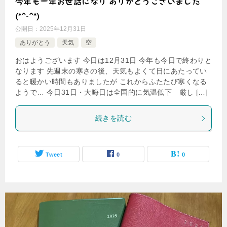
今年も一年お世話になり ありがとうございました
(*^-^*)
公開日：
2025年12月31日
ありがとう
天気
空
おはようございます 今日は12月31日 今年も今日で終わりと
なります 先週末の寒さの後、天気もよくて日にあたってい
ると暖かい時間もありましたが これからふたたび寒くなる
ようで… 今日31日・大晦日は全国的に気温低下 厳し […]
続きを読む
Tweet
0
0