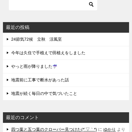
最近の投稿
24節気72候 立秋 涼風至
今年は久住で手植えで田植えをしました
やっと雨が降りました
地震前に工事で断水があった話
地震が続く毎日の中で気づいたこと
最近のコメント
四つ葉と五つ葉のクローバー見つけた(*´▽｀*)
に
ゆかり
より