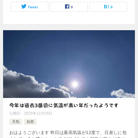
Tweet
0
0
今年は過去3番目に気温が高い年だったようです
公開日：
2025年12月29日
天気
自然
おはようございます 昨日は最高気温が12度で、日差しに包