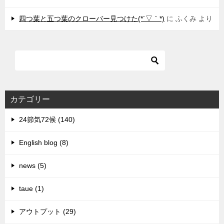
四つ葉と五つ葉のクローバー見つけた(*´▽｀*)
に
ふくみ
より
カテゴリー
24節気72候 (140)
English blog (8)
news (5)
taue (1)
アウトプット (29)