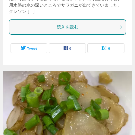
用水路の水の深いところでサワガニが出てきていました。
クレソン […]
続きを読む
Tweet
0
0