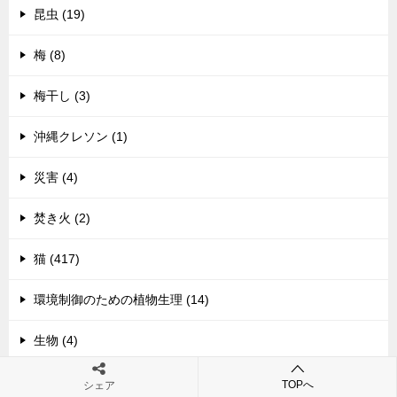
昆虫 (19)
梅 (8)
梅干し (3)
沖縄クレソン (1)
災害 (4)
焚き火 (2)
猫 (417)
環境制御のための植物生理 (14)
生物 (4)
田植え (21)
TOPへ
シェア