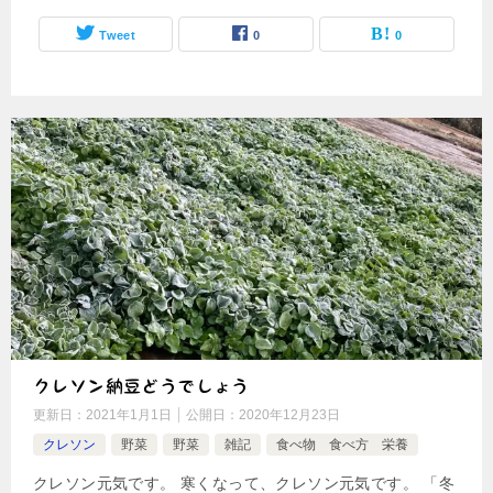
Tweet
0
0
クレソン納豆どうでしょう
更新日：
2021年1月1日
公開日：
2020年12月23日
クレソン
野菜
野菜
雑記
食べ物 食べ方 栄養
クレソン元気です。 寒くなって、クレソン元気です。 「冬