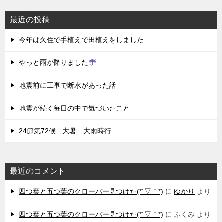
最近の投稿
今年は久住で手植えで田植えをしました
やっと雨が降りました
地震前に工事で断水があった話
地震が続く毎日の中で気づいたこと
24節気72候 大暑 大雨時行
最近のコメント
四つ葉と五つ葉のクローバー見つけた(*´▽｀*)
に
ゆかり
より
四つ葉と五つ葉のクローバー見つけた(*´▽｀*)
に
ふくみ
より