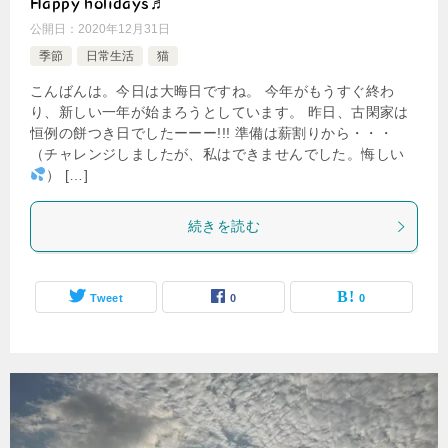
Happy holidays♬
公開日：
2020年12月31日
季節
日常生活
猫
こんばんは。今日は大晦日ですね。 今年がもうすぐ終わ
り、新しい一年が始まろうとしています。 昨日、古閑家は
恒例の餅つき日でしたーーー!!! 準備は薪割りから・・・
（チャレンジしましたが、私はできませんでした。悔しい
） […]
続きを読む
Tweet
0
0