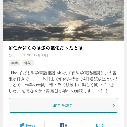
耐性が付くのは虫の進化だったとは
公開日：
2020年12月30日
農業
雑記
I like 子ども科学電話相談 nhkの子供科学電話相談という番
組が好きです。 昨日まで冬休み特番で4日連続放送という
ことで、作業の合間に軽トラで移動中に楽しく聞いていま
した。 恐竜なんかの話題は小学生の知識はすごい […]
続きを読む
Tweet
0
0