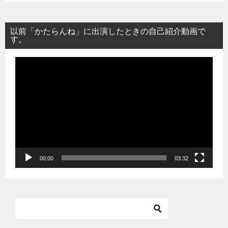
以前「かたらんね」に出演したときの自己紹介動画で
す。
動
画
プ
レ
ー
ヤ
ー
00:00
03:32