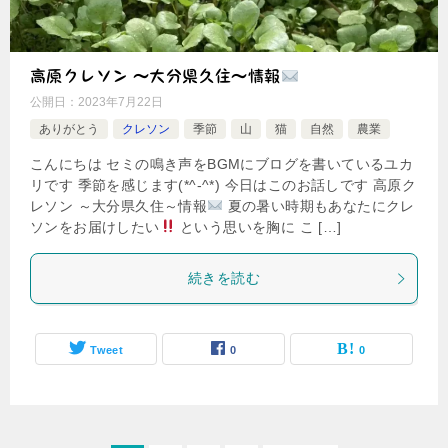
高原クレソン ～大分県久住～情報
公開日：
2023年7月22日
ありがとう
クレソン
季節
山
猫
自然
農業
こんにちは セミの鳴き声をBGMにブログを書いているユカ
リです 季節を感じます(*^-^*) 今日はこのお話しです 高原ク
レソン ～大分県久住～情報
夏の暑い時期もあなたにクレ
ソンをお届けしたい
という思いを胸に こ […]
続きを読む
Tweet
0
0