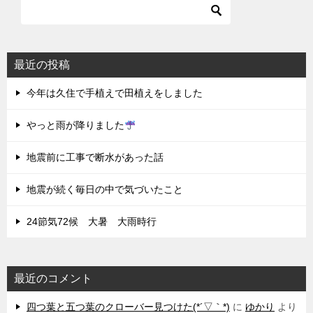
最近の投稿
今年は久住で手植えで田植えをしました
やっと雨が降りました
地震前に工事で断水があった話
地震が続く毎日の中で気づいたこと
24節気72候 大暑 大雨時行
最近のコメント
四つ葉と五つ葉のクローバー見つけた(*´▽｀*)
に
ゆかり
より