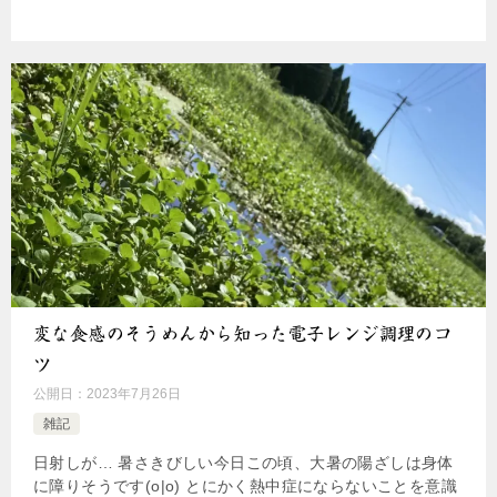
変な食感のそうめんから知った電子レンジ調理のコ
ツ
公開日：
2023年7月26日
雑記
日射しが… 暑さきびしい今日この頃、大暑の陽ざしは身体
に障りそうです(o|o) とにかく熱中症にならないことを意識