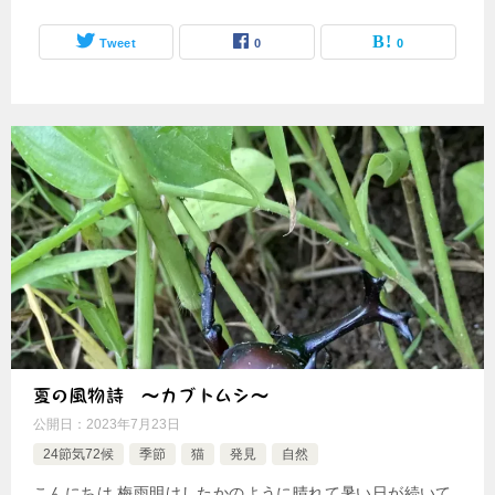
Tweet
0
0
夏の風物詩 ～カブトムシ～
公開日：
2023年7月23日
24節気72候
季節
猫
発見
自然
こんにちは 梅雨明けしたかのように晴れて暑い日が続いて