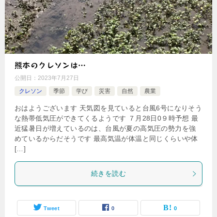
熊本のクレソンは…
公開日：
2023年7月27日
クレソン
季節
学び
災害
自然
農業
おはようございます 天気図を見ていると台風6号になりそう
な熱帯低気圧ができてくるようです ７月28日0９時予想 最
近猛暑日が増えているのは、台風が夏の高気圧の勢力を強
めているからだそうです 最高気温が体温と同じくらいや体
[…]
続きを読む
Tweet
0
0