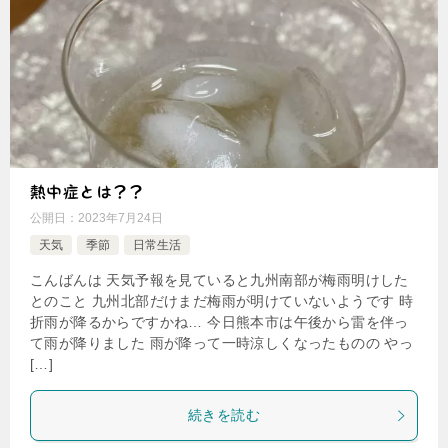
熱中症とは？？
公開日：
2023年7月24日
天気
季節
日常生活
こんばんは 天気予報を見ていると九州南部が梅雨明けした
とのこと 九州北部だけまだ梅雨が明けていないようです 時
折雨が降るからですかね… 今日熊本市は午後から雷を伴っ
て雨が降りました 雨が降って一時涼しくなったものの やっ
[…]
続きを読む