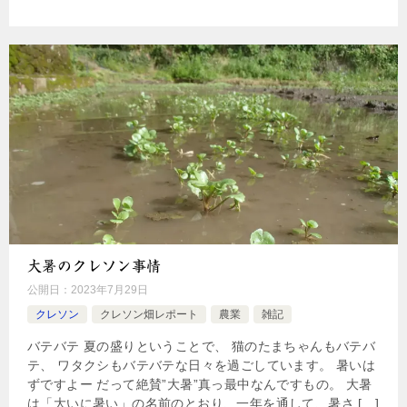
大暑のクレソン事情
公開日：
2023年7月29日
クレソン
クレソン畑レポート
農業
雑記
バテバテ 夏の盛りということで、 猫のたまちゃんもバテバ
テ、 ワタクシもバテバテな日々を過ごしています。 暑いは
ずですよー だって絶賛”大暑”真っ最中なんですもの。 大暑
は「大いに暑い」の名前のとおり、一年を通して、暑さ […]