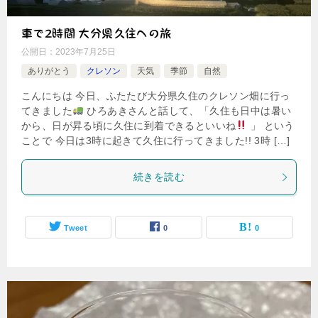
車で2時間 大分県久住への旅
公開日：
2023年7月25日
ありがとう
クレソン
天気
季節
自然
こんにちは 今日、ふたたび大分県久住のクレソン畑に行っ
てきました
ひろあきさんと話して、「久住も日中は暑い
から、日が昇る頃に久住に到着できるといいね
」 という
ことで 今日は3時に起きて久住に行ってきました!! 3時 […]
続きを読む
Tweet
0
0