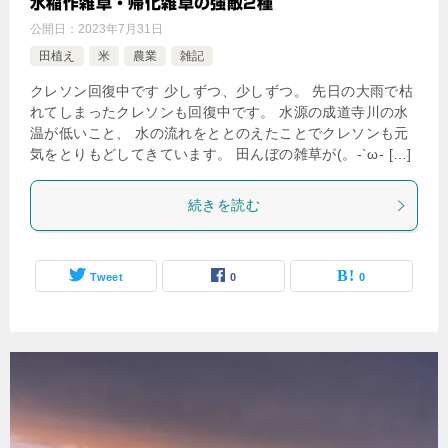
水稲作雑草・帰化雑草の強敵2種
公開日：
2023年7月31日
田植え
米
農業
雑記
クレソン回復中です 少しずつ、少しずつ。 先日の大雨で枯
れてしまったクレソンも回復中です。 水源の成道寺川の水
温が低いこと、 水の流れをととのえたことでクレソンも元
気をとりもどしてきています。 田んぼの雑草が(。-`ω- […]
続きを読む
Tweet
0
0