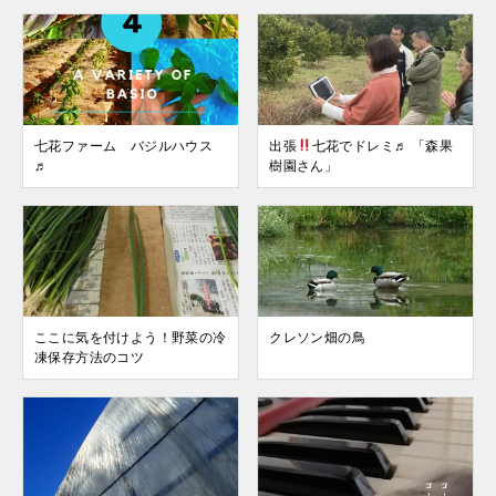
七花ファーム バジルハウス
出張
七花でドレミ♬ 「森果
♬
樹園さん」
ここに気を付けよう！野菜の冷
クレソン畑の鳥
凍保存方法のコツ