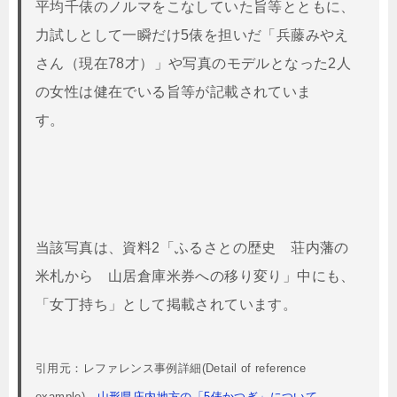
平均千俵のノルマをこなしていた旨等とともに、
力試しとして一瞬だけ5俵を担いだ「兵藤みやえ
さん（現在78才）」や写真のモデルとなった2人
の女性は健在でいる旨等が記載されていま
す。
当該写真は、資料2「ふるさとの歴史 荘内藩の
米札から 山居倉庫米券への移り変り」中にも、
「女丁持ち」として掲載されています。
引用元：レファレンス事例詳細(Detail of reference
example)
山形県庄内地方の「5俵かつぎ」について