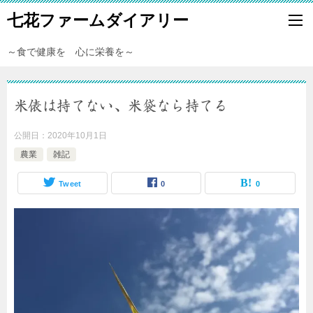
七花ファームダイアリー
～食で健康を 心に栄養を～
米俵は持てない、米袋なら持てる
公開日：
2020年10月1日
農業
雑記
Tweet
0
0