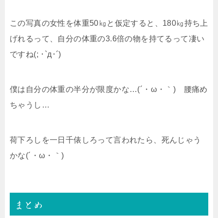
この写真の女性を体重50㎏と仮定すると、180㎏持ち上
げれるって、自分の体重の3.6倍の物を持てるって凄い
ですね(; ･`д･´)
僕は自分の体重の半分が限度かな…(´・ω・｀) 腰痛め
ちゃうし…
荷下ろしを一日千俵しろって言われたら、死んじゃう
かな(´・ω・｀)
まとめ