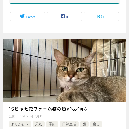
Tweet
0
0
15日は七花ファーム猫の日ฅ^•ﻌ•^ฅ♡
公開日：
2026年7月15日
ありがとう
天気
季節
日常生活
猫
癒し