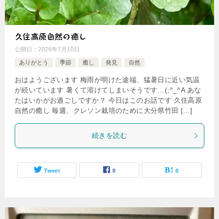
久住高原自然の癒し
公開日：
2026年7月10日
ありがとう
季節
癒し
発見
自然
おはようございます 梅雨が明けた途端、猛暑日に近い気温
が続いています 暑くて溶けてしまいそうです…(;^_^A あな
たはいかがお過ごしですか？ 今日はこのお話です 久住高原
自然の癒し 毎週、クレソン栽培のために大分県竹田 […]
続きを読む
Tweet
0
0