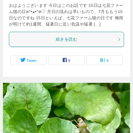
おはようございます 今日はこのお話です 15日は七花ファー
ム猫の日ฅ^•ﻌ•^ฅ♡ 月日の流れは早いもので、7月ももう15
日なのですね 15日といえば、七花ファーム猫の日です 梅雨
が明けて約1週間、猛暑日に近い気温や猛暑 […]
続きを読む
Tweet
0
0