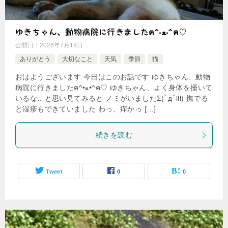
ゆきちゃん、動物病院に行きましたฅ^•ﻌ•^ฅ♡
公開日：
2026年7月19日
ありがとう
大切なこと
天気
季節
猫
おはようございます 今日はこのお話です ゆきちゃん、動物
病院に行きましたฅ^•ﻌ•^ฅ♡ ゆきちゃん、よく身体を掻いて
いるな…と思い見てみると ノミがいましたΣ(ﾟдﾟlll) 撫でる
と湿疹もできていました わっ、痒かっ […]
続きを読む
Tweet
0
0