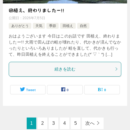
田植え、終わりましたー!!
公開日：
2026年7月5日
ありがとう
天気
季節
田植え
自然
おはようございます 今日はこのお話です 田植え、終わりま
したー!! 大雨で田んぼの畦が壊れたり、代かきが済んでなか
ったりといろいろありましたが 畦を直して、代かきも行っ
て、昨日田植えを終えることができました(*´▽｀*) […]
続きを読む
Tweet
0
0
1
2
3
4
5
次へ