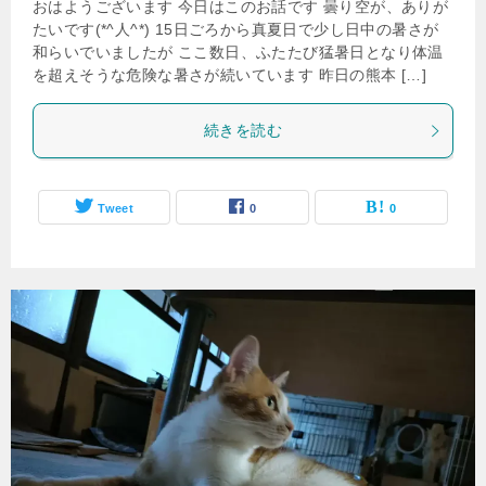
おはようございます 今日はこのお話です 曇り空が、ありが
たいです(*^人^*) 15日ごろから真夏日で少し日中の暑さが
和らいでいましたが ここ数日、ふたたび猛暑日となり体温
を超えそうな危険な暑さが続いています 昨日の熊本 […]
続きを読む
Tweet
0
0