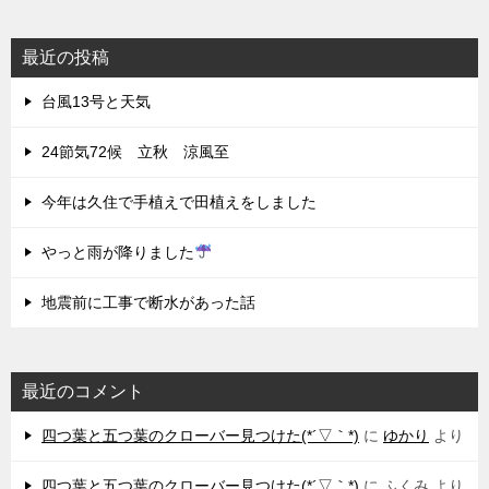
最近の投稿
台風13号と天気
24節気72候 立秋 涼風至
今年は久住で手植えで田植えをしました
やっと雨が降りました
地震前に工事で断水があった話
最近のコメント
四つ葉と五つ葉のクローバー見つけた(*´▽｀*)
に
ゆかり
より
四つ葉と五つ葉のクローバー見つけた(*´▽｀*)
に
ふくみ
より