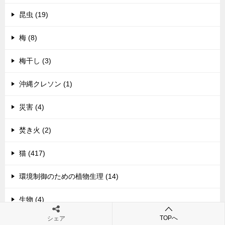
昆虫 (19)
梅 (8)
梅干し (3)
沖縄クレソン (1)
災害 (4)
焚き火 (2)
猫 (417)
環境制御のための植物生理 (14)
生物 (4)
TOPへ
シェア
田植え (21)