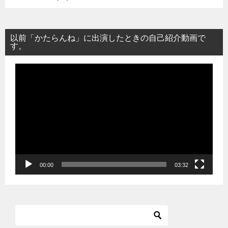
以前「かたらんね」に出演したときの自己紹介動画で
す。
動
画
プ
レ
ー
ヤ
ー
00:00
03:32