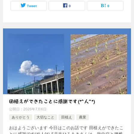
Tweet
0
0
田植えができたことに感謝です(*^人^*)
公開日：
2026年7月6日
ありがとう
大切なこと
田植え
農業
おはようございます 今日はこのお話です 田植えができたこ
とに感謝です(*^人^*) 5月末ひろあきさんは、熱中症と腰椎