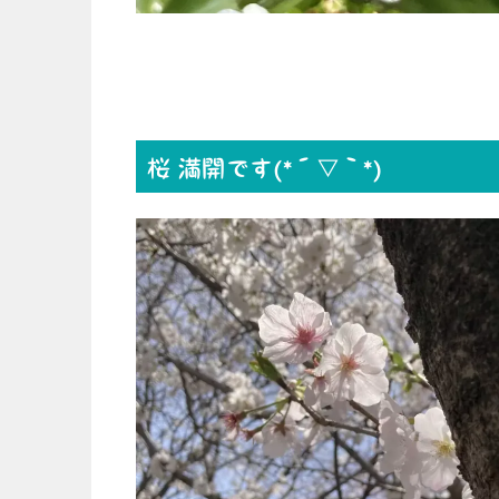
桜 満開です(*´▽｀*)