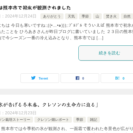
は熊本市で初氷が観測されました
日：
2024年12月24日
ありがとう
天気
季節
山
焚き火
自然
ちは 今日も寒いですね:;((•﹏•๑)));:ﾌﾞﾙﾌﾞﾙ そういえば 熊本市で初
れたことを ひろあきさんが昨日ブログに書いていました ２３日の熊本
地で今シーズン一番の冷え込みとなり、熊本市では […]
続きを読む
Tweet
0
0
氷が告げる冬本番、クレソンの生命力に迫る」
日：
2024年12月23日
ソン栽培ストーリー
クレソン畑レポート
季節
雑記
、熊本市では今季初の氷が観測され、一面霜で覆われた冬景色が広が