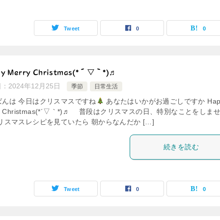
Tweet
0
0
py Merry Christmas(*´▽｀*)♬
日：
2024年12月25日
季節
日常生活
ばんは 今日はクリスマスですね
あなたはいかがお過ごしですか Hap
ry Christmas(*´▽｀*)♬ 普段はクリスマスの日、特別なことをしま
リスマスレシピを見ていたら 朝からなんだか […]
続きを読む
Tweet
0
0