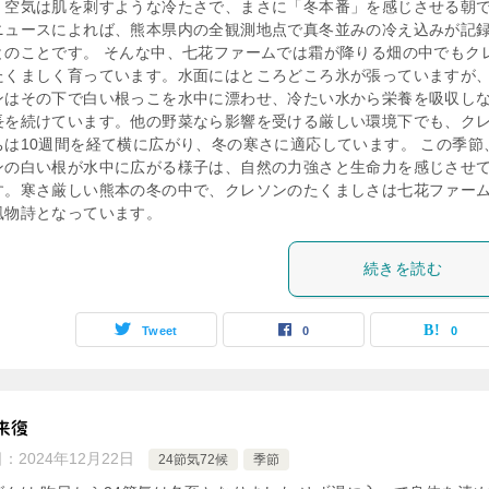
。空気は肌を刺すような冷たさで、まさに「冬本番」を感じさせる朝
ニュースによれば、熊本県内の全観測地点で真冬並みの冷え込みが記
とのことです。 そんな中、七花ファームでは霜が降りる畑の中でもク
たくましく育っています。水面にはところどころ氷が張っていますが
ンはその下で白い根っこを水中に漂わせ、冷たい水から栄養を吸収し
長を続けています。他の野菜なら影響を受ける厳しい環境下でも、ク
ちは10週間を経て横に広がり、冬の寒さに適応しています。 この季節
ンの白い根が水中に広がる様子は、自然の力強さと生命力を感じさせ
す。寒さ厳しい熊本の冬の中で、クレソンのたくましさは七花ファー
風物詩となっています。
続きを読む
Tweet
0
0
来復
日：
2024年12月22日
24節気72候
季節