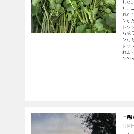
した
た。
れた
ンが
レソ
ら成
ンた
レソ
れま
冬の
一陽
公開