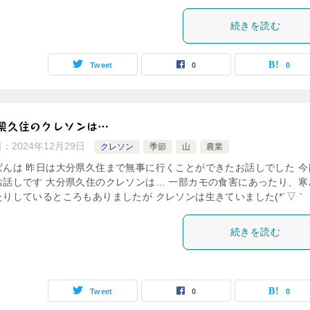
続きを読む
Tweet
0
0
県久住のクレソンは…
日：
2024年12月29日
クレソン
季節
山
農業
ばんは 昨日は大分県久住まで無事に行くことができたお話しでした 今
お話しです 大分県久住のクレソンは… 一部カモの食害にあったり、寒
りしているところもありましたが クレソンは生きていました(*´▽｀ [
続きを読む
Tweet
0
0