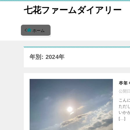
七花ファームダイアリー
ホーム
年別: 2024年
本年
公開
こん
ただ
いか
[…]