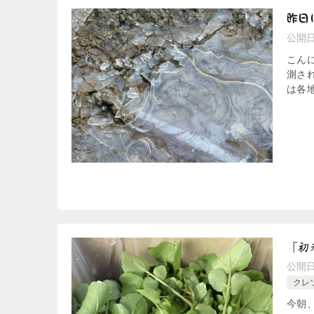
昨日
公開
こんに
測さ
は各
「初
公開
クレ
今朝