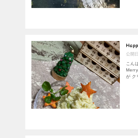
Hap
公開
こん
Mer
が ク