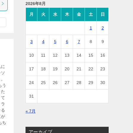
2026年8月
月
火
水
木
金
土
日
1
2
3
4
5
6
7
8
9
10
11
12
13
14
15
16
気に
17
18
19
20
21
22
23
レソ
た。
24
25
26
27
28
29
30
もう
また
31
って
フラ
なる
« 7月
広が
もち
アーカイブ