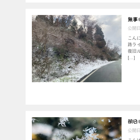
無事
公開
こん
路ラ
復旧
[…]
明日
公開