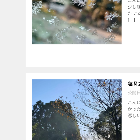
こん
少し
た 
[…]
毎月
公開
こん
かった
恋しい