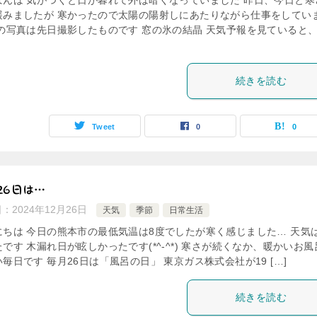
ばんは 気がつくと日が暮れて外は暗くなっていました 昨日、今日と寒
緩みましたが 寒かったので太陽の陽射しにあたりながら仕事をしてい
この写真は先日撮影したものです 窓の氷の結晶 天気予報を見ていると
続きを読む
Tweet
0
0
26日は…
日：
2024年12月26日
天気
季節
日常生活
にちは 今日の熊本市の最低気温は8度でしたが寒く感じました… 天気
です 木漏れ日が眩しかったです(*^-^*) 寒さが続くなか、暖かいお風
毎日です 毎月26日は「風呂の日」 東京ガス株式会社が19 […]
続きを読む