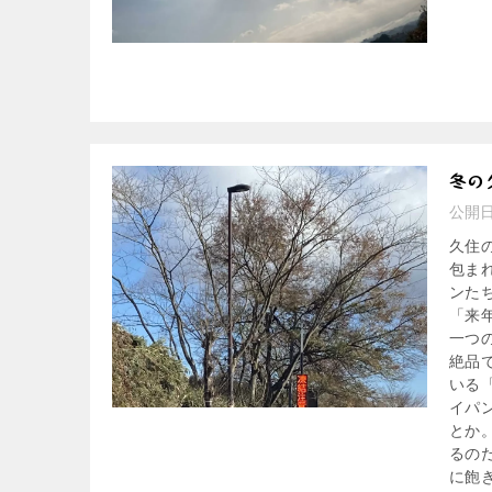
冬の
公開
久住
包ま
ンた
「来
一つ
絶品
いる
イパ
とか
るの
に飽