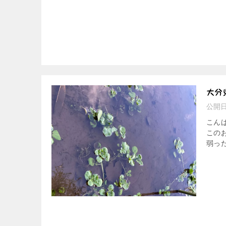
大分
公開
こん
この
弱った