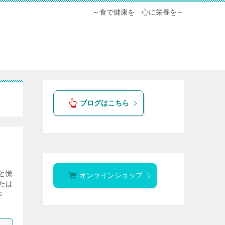
～食で健康を 心に栄養を～
ブログはこちら
と慌
オンラインショップ
たは
昨