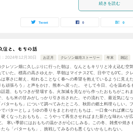
続きを読む
Tweet
0
0
久住と、もちの話
日：
2024年12月30日
お正月
クレソン栽培ストーリー
年末
雑記
のクレソン畑に久しぶりに行った朝は、なんともキリリと冷え込む空
れていた。標高の高さゆえか、早朝はマイナス2℃、日中でも0℃。ク
ちは寒さに耐え、枯れることなく春への希望を抱えているように見え
年も頑張ろう」と声をかけ、熊本へ戻った。 そして今日、心を温める
の話題、もちつきが登場する。火加減を見ながら作ったおもちがこれ
で、もち米の甘みがしっかり引き出された。その流れで、最近気にな
「バターもち」について調べてみたところ、秋田の郷土料理らしい。
ンでバターとしょうゆの香りをまとわせたもちは、一口食べれば虜に
。硬くなったおもちも、こうやって再生させればまた新たな味わいが
だ。 寒い季節にはおもちの温かさが心にしみる。この冬、雑煮や焼き
きたら「バターもち」、挑戦してみるのも悪くないかもしれない。