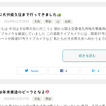
に大分県久住まで行ってきました
日：
2024年12月28日
天気
季節
山
自然
にちは 今日は大分県久住に行こうと 朝から国土交通省九州地方整備局
イブカメラを確認していました この道路ライブカメラには、国道57号
ルートや国道57号ライブカメラなど 私たちが大分県久住へ向かうまで
続きを読む
Tweet
0
0
は年末寒波のピークとなる
日：
2024年12月27日
天気
季節