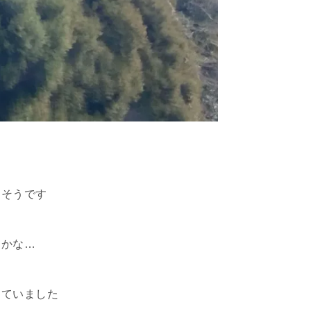
うそうです
らかな…
っていました