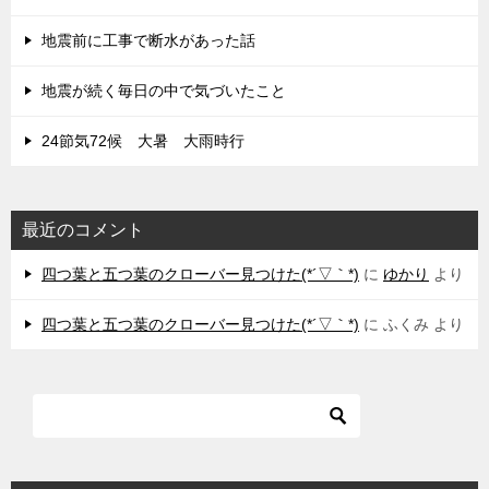
地震前に工事で断水があった話
地震が続く毎日の中で気づいたこと
24節気72候 大暑 大雨時行
最近のコメント
四つ葉と五つ葉のクローバー見つけた(*´▽｀*)
に
ゆかり
より
四つ葉と五つ葉のクローバー見つけた(*´▽｀*)
に
ふくみ
より