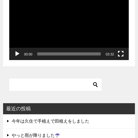
画
プ
レ
ー
ヤ
ー
00:00
03:32
最近の投稿
今年は久住で手植えで田植えをしました
やっと雨が降りました