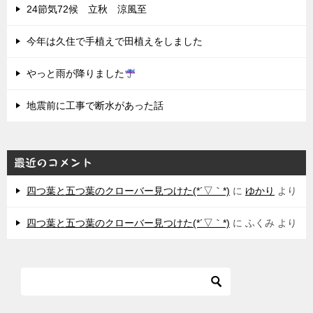
24節気72候 立秋 涼風至
今年は久住で手植えで田植えをしました
やっと雨が降りました
地震前に工事で断水があった話
最近のコメント
四つ葉と五つ葉のクローバー見つけた(*´▽｀*)
に
ゆかり
より
四つ葉と五つ葉のクローバー見つけた(*´▽｀*)
に
ふくみ
より