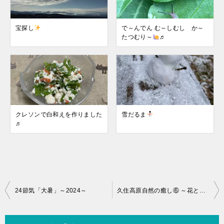
宝探し
で～んでん む～しむし か～
たつむり～
♬
クレソンで白和えを作りました
雪だるま
♬
投
24節気「大暑」～2024～
久住高原自然の癒し⑥ ～花と花言葉～
稿
ナ