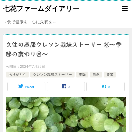
七花ファームダイアリー
～食で健康を 心に栄養を～
久住の高原クレソン栽培ストーリー ⑧～季
節の変わり目～
公開日：
2024年7月29日
ありがとう
クレソン栽培ストーリー
季節
自然
農業
Tweet
0
0