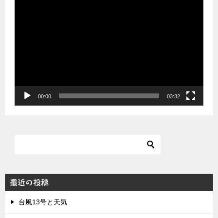
動
画
プ
レ
ー
ヤ
ー
00:00
03:32
最近の投稿
台風13号と天気