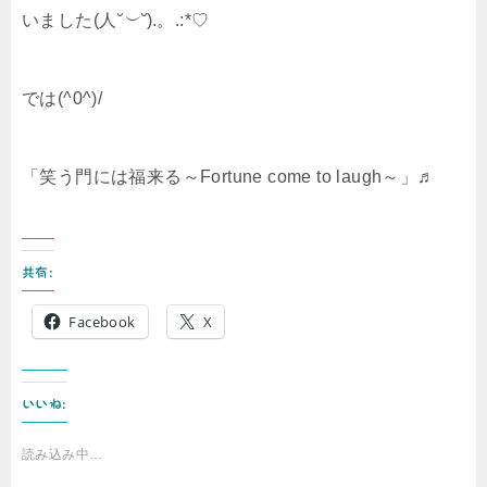
いました(人
˘︶˘
).。.:*♡
では(^0^)/
「笑う門には福来る～Fortune come to laugh～」♬
共有:
Facebook
X
いいね:
読み込み中…