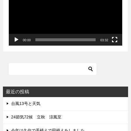
レ
ー
ヤ
ー
00:00
03:32
最近の投稿
台風13号と天気
24節気72候 立秋 涼風至
今年は久住で手植えで田植えをしました