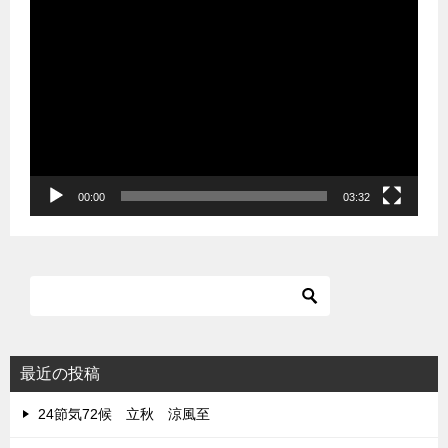
動
画
プ
レ
ー
ヤ
ー
00:00
03:32
最近の投稿
24節気72候 立秋 涼風至