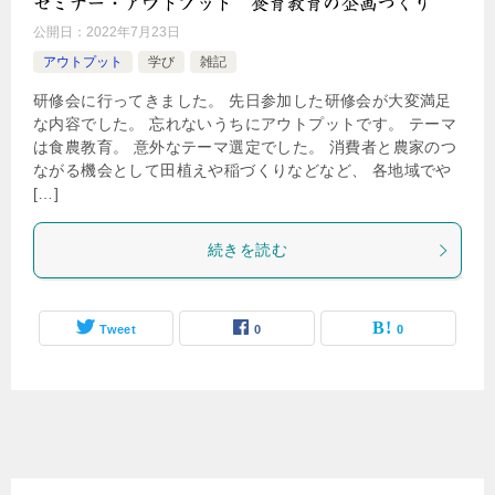
セミナー・アウトプット 食育教育の企画づくり
公開日：
2022年7月23日
アウトプット
学び
雑記
研修会に行ってきました。 先日参加した研修会が大変満足
な内容でした。 忘れないうちにアウトプットです。 テーマ
は食農教育。 意外なテーマ選定でした。 消費者と農家のつ
ながる機会として田植えや稲づくりなどなど、 各地域でや
[…]
続きを読む
Tweet
0
0