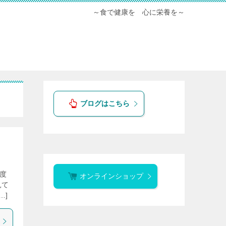
～食で健康を 心に栄養を～
ブログはこちら
8度
オンラインショップ
見て
…]