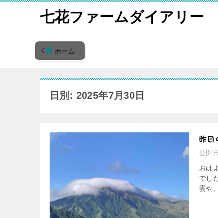
七花ファームダイアリー
ホーム
日別: 2025年7月30日
昨日
公開
おは
でした
雲や