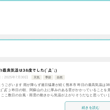
の最高気温は38度でした(ﾟДﾟ;)
日：
2025年7月30日
天気
季節
自然
ようございます 雨が降らず連日猛暑が続く熊本市 昨日の最高気温は3
(ﾟДﾟ;) 昨日の朝、阿蘇山の上に厚みのある雲がかかっていることを
、ここ数日の台風・雨雲の動きから気温が上がりそうだなと思ってい [
続きを読む