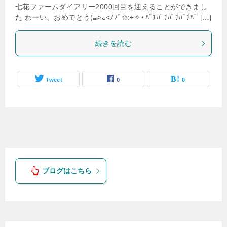
七花ファームダイアリー2000回目を迎えることができまし
た わーい、おめでとう(⑉>ᴗ<ﾉﾉﾞ✩:+✧︎⋆ﾊﾟﾁﾊﾟﾁﾊﾟﾁﾊﾟﾁﾊﾟ […]
続きを読む
Tweet
0
0
ブログはこちら