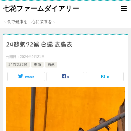
七花ファームダイアリー
～食で健康を 心に栄養を～
24節気72候 白露 玄鳥去
公開日：
2024年9月21日
24節気72候
季節
自然
Tweet
0
0