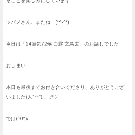
ることを楽しみにしています
ツバメさん、またねー(*^-^*)
今日は「24節気72候 白露 玄鳥去」のお話しでした
おしまい
本日も最後までお付き合いくださり、ありがとうござ
いました(人
˘︶˘
).。.:*♡
では(^0^)/