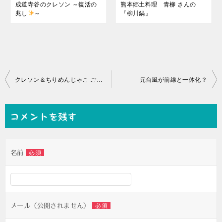
成道寺谷のクレソン ～復活の
熊本郷土料理 青柳 さんの
兆し
～
『柳川鍋』
投
クレソン＆ちりめんじゃこ ご飯(*´▽｀*)
元台風が前線と一体化？
稿
ナ
コメントを残す
ビ
ゲ
名前
必須
ー
シ
ョ
ン
メール（公開されません）
必須