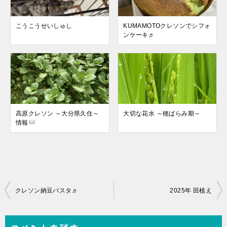
こうこうせいしゅし
KUMAMOTOクレソンでシフォ
ンケーキ♬
高原クレソン ～大分県久住～
大切な花水 ～穂ばらみ期～
情報
投
クレソン納豆パスタ♬
2025年 田植え
稿
ナ