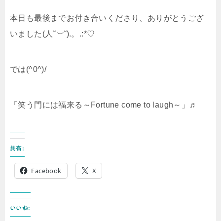
本日も最後までお付き合いくださり、ありがとうござ
いました(人
˘︶˘
).。.:*♡
では(^0^)/
「笑う門には福来る～Fortune come to laugh～」♬
共有:
Facebook
X
いいね: