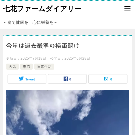
七花ファームダイアリー
～食で健康を 心に栄養を～
今年は過去最早の梅雨明け
更新日：
2025年7月18日
公開日：
2025年6月28日
天気
季節
日常生活
Tweet
0
0