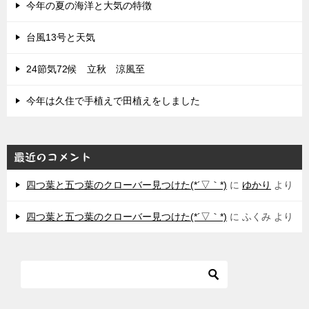
今年の夏の海洋と大気の特徴
台風13号と天気
24節気72候 立秋 涼風至
今年は久住で手植えで田植えをしました
最近のコメント
四つ葉と五つ葉のクローバー見つけた(*´▽｀*)
に
ゆかり
より
四つ葉と五つ葉のクローバー見つけた(*´▽｀*)
に
ふくみ
より