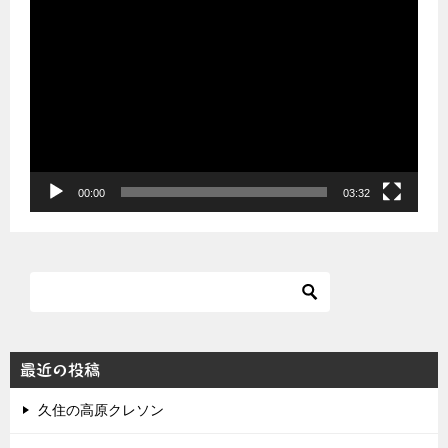
動
画
プ
レ
ー
ヤ
ー
00:00
03:32
最近の投稿
久住の高原クレソン