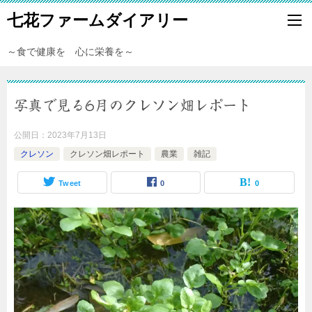
七花ファームダイアリー
～食で健康を 心に栄養を～
写真で見る6月のクレソン畑レポート
公開日：
2023年7月13日
クレソン
クレソン畑レポート
農業
雑記
Tweet
0
0