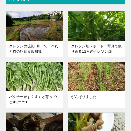
クレソンの現状8月下旬 それ
クレソン畑レポート：写真で振
と猫の飼育まめ知識
り返る12月のクレソン畑
パクチーがすくすくと育ってい
がんばりました!!
ます(*^-^*)