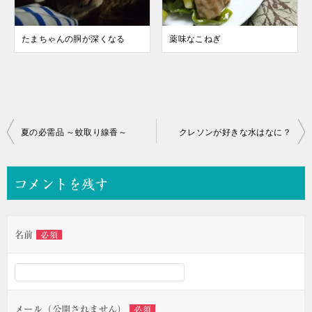
たまちゃんの胴が深くなる
薬味なこねぎ
投
夏の必需品 ～蚊取り線香～
クレソンが好きな水はなに？
稿
ナ
コメントを残す
ビ
ゲ
名前
必須
ー
シ
ョ
ン
メール（公開されません）
必須