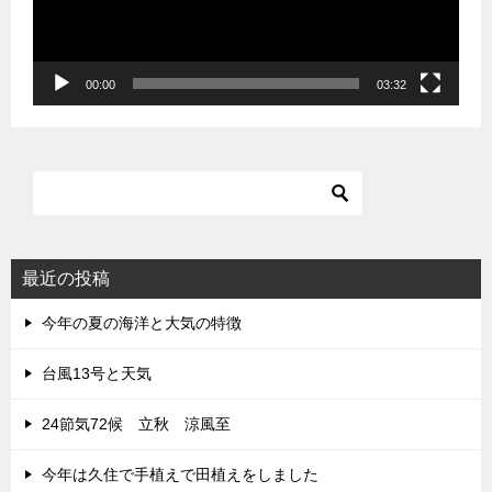
ヤ
ー
00:00
03:32
最近の投稿
今年の夏の海洋と大気の特徴
台風13号と天気
24節気72候 立秋 涼風至
今年は久住で手植えで田植えをしました