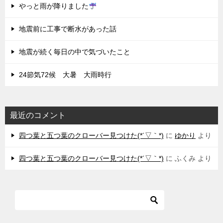
やっと雨が降りました
地震前に工事で断水があった話
地震が続く毎日の中で気づいたこと
24節気72候 大暑 大雨時行
最近のコメント
四つ葉と五つ葉のクローバー見つけた(*´▽｀*)
に
ゆかり
より
四つ葉と五つ葉のクローバー見つけた(*´▽｀*)
に
ふくみ
より