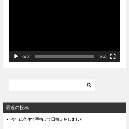
動
画
プ
レ
ー
ヤ
ー
00:00
03:32
最近の投稿
今年は久住で手植えで田植えをしました