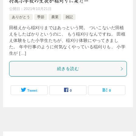
付属小学校の生徒が稲刈りに来たー
公開日：
2021年10月21日
ありがとう
季節
農業
雑記
田植えから稲刈りまではあっという間。 ついこないだ田植
えをしたばかりというのに、 もう稲刈りなんですね。 田植
え体験をした小学生たちが、稲刈り体験にやってきまし
た。 年中行事のように何気なくやっている稲刈りも、 小学
生が […]
続きを読む
Tweet
0
0