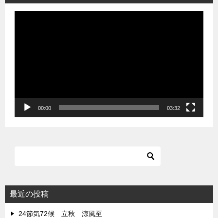
動
画
プ
レ
ー
ヤ
ー
00:00
03:32
最近の投稿
24節気72候 立秋 涼風至