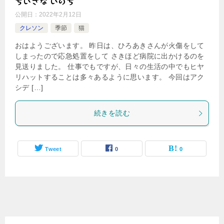
ちいさな いのち
公開日：
2022年2月12日
クレソン
季節
猫
おはようございます。 昨日は、ひろあきさんが火傷をして
しまったので応急処置をして さきほど病院に出かけるのを
見送りました。 仕事でもですが、日々の生活の中でもヒヤ
リハットすることは多々あるように思います。 今回はアク
シデ […]
続きを読む
Tweet
0
0