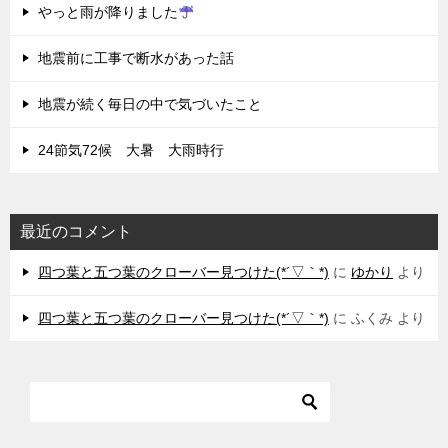
やっと雨が降りました
地震前に工事で断水があった話
地震が続く毎日の中で気づいたこと
24節気72候 大暑 大雨時行
最近のコメント
四つ葉と五つ葉のクローバー見つけた(*´▽｀*)
に
ゆかり
より
四つ葉と五つ葉のクローバー見つけた(*´▽｀*)
に
ふくみ
より