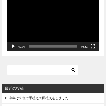
動
画
プ
レ
ー
ヤ
ー
00:00
03:32
最近の投稿
今年は久住で手植えで田植えをしました