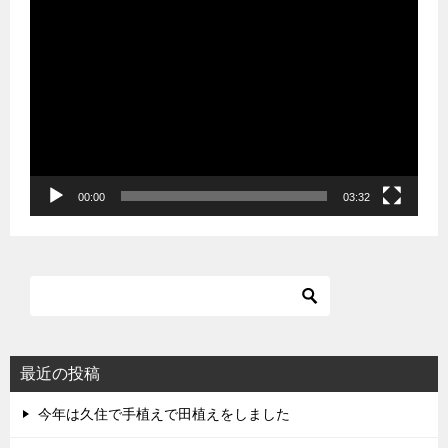
動
画
プ
レ
ー
ヤ
ー
00:00
03:32
最近の投稿
今年は久住で手植えで田植えをしました