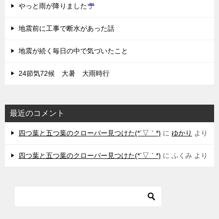
やっと雨が降りました
地震前に工事で断水があった話
地震が続く毎日の中で気づいたこと
24節気72候 大暑 大雨時行
最近のコメント
四つ葉と五つ葉のクローバー見つけた(*´▽｀*)
に
ゆかり
より
四つ葉と五つ葉のクローバー見つけた(*´▽｀*)
に
ふくみ
より