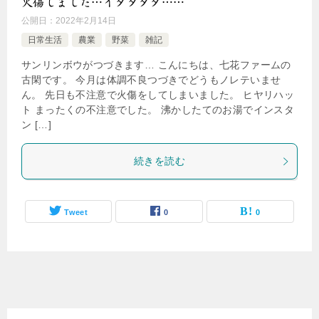
火傷しました…イタタタタ……
公開日：
2022年2月14日
日常生活
農業
野菜
雑記
サンリンボウがつづきます… こんにちは、七花ファームの
古閑です。 今月は体調不良つづきでどうもノレテいませ
ん。 先日も不注意で火傷をしてしまいました。 ヒヤリハッ
ト まったくの不注意でした。 沸かしたてのお湯でインスタ
ン […]
続きを読む
Tweet
0
0