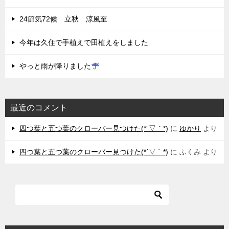
24節気72候 立秋 涼風至
今年は久住で手植えで田植えをしました
やっと雨が降りました
最近のコメント
四つ葉と五つ葉のクローバー見つけた(*´▽｀*)
に
ゆかり
より
四つ葉と五つ葉のクローバー見つけた(*´▽｀*)
に
ふくみ
より