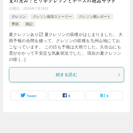
夏の恵み！ピリ辛クレソンとチーズの絶品サラダ
公開日：
2024年7月16日
クレソン
クレソン栽培ストーリー
クレソン畑レポート
季節
雑記
夏クレソンあり〼 夏クレソンの収穫がはじまりました。 大
雨予報の合間を縫って、クレソンの収穫を九州山地にてお
こなっています。 この日も予報は大雨でした。久住山にも
雲がかかって不安定な気象状況でした。 現在の夏クレソン
の様 […]
続きを読む
Tweet
0
0