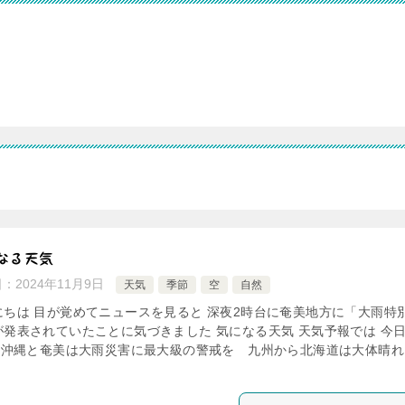
なる天気
日：
2024年11月9日
天気
季節
空
自然
にちは 目が覚めてニュースを見ると 深夜2時台に奄美地方に「大雨特
が発表されていたことに気づきました 気になる天気 天気予報では 今日
) 沖縄と奄美は大雨災害に最大級の警戒を 九州から北海道は大体晴れ