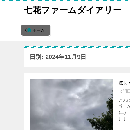
七花ファームダイアリー
ホーム
日別: 2024年11月9日
気に
公開
こん
報」
(土
[…]