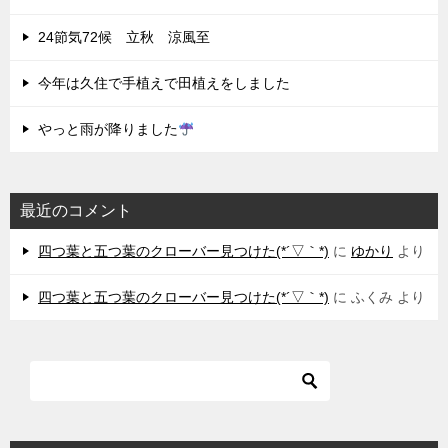
24節気72候 立秋 涼風至
今年は久住で手植えで田植えをしました
やっと雨が降りました
最近のコメント
四つ葉と五つ葉のクローバー見つけた(*´▽｀*)
に
ゆかり
より
四つ葉と五つ葉のクローバー見つけた(*´▽｀*)
に
ふくみ
より