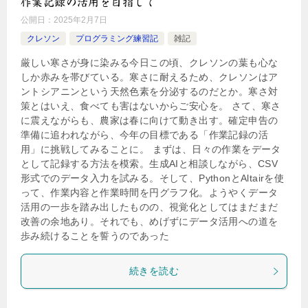
作業記録の活用を目指して
公開日：
2025年2月7日
クレソン
プログラミング練習記
雑記
厳しい寒さが身に染みる今日この頃、クレソンの葉も心な
しか赤みを帯びている。寒さに耐えるため、クレソンはア
ントシアニンという天然色素を分泌するのだとか。寒さ対
策とはいえ、食べても害はないからご安心を。 さて、寒さ
に震えながらも、農家は春に向けて動き出す。確定申告の
準備に追われながら、今年の目標である「作業記録の活
用」に挑戦してみることに。 まずは、日々の作業をデータ
として記録する方法を模索。生成AIと相談しながら、CSV
形式でのデータ入力を試みる。そして、PythonとAltairを使
って、作業内容と作業時間を円グラフ化。ようやくデータ
活用の一歩を踏み出したものの、視覚化としてはまだまだ
改善の余地あり。それでも、めげずにデータ活用への道を
歩み続けることを誓うのであった
続きを読む