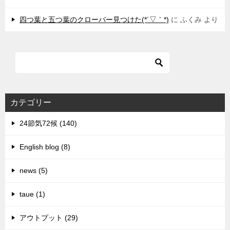
四つ葉と五つ葉のクローバー見つけた(*´▽｀*)
に
ふくみ
より
カテゴリー
24節気72候 (140)
English blog (8)
news (5)
taue (1)
アウトプット (29)