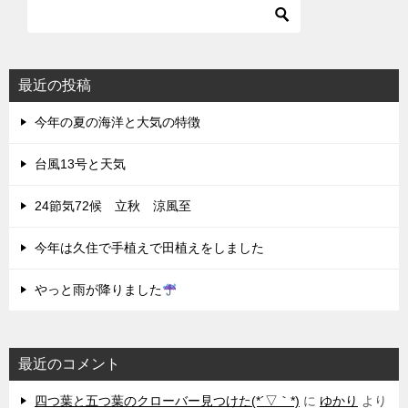
最近の投稿
今年の夏の海洋と大気の特徴
台風13号と天気
24節気72候 立秋 涼風至
今年は久住で手植えで田植えをしました
やっと雨が降りました
最近のコメント
四つ葉と五つ葉のクローバー見つけた(*´▽｀*)
に
ゆかり
より