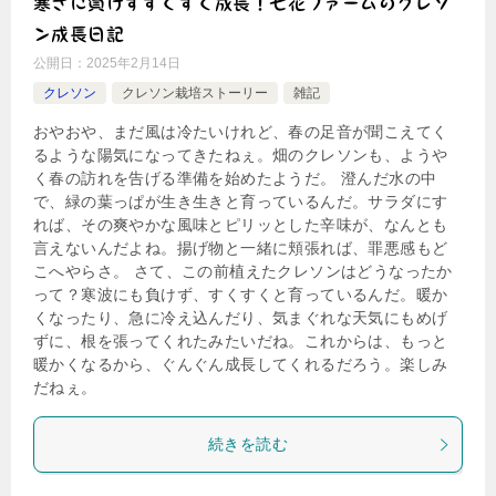
寒さに負けずすくすく成長！七花ファームのクレソ
ン成長日記
公開日：
2025年2月14日
クレソン
クレソン栽培ストーリー
雑記
おやおや、まだ風は冷たいけれど、春の足音が聞こえてく
るような陽気になってきたねぇ。畑のクレソンも、ようや
く春の訪れを告げる準備を始めたようだ。 澄んだ水の中
で、緑の葉っぱが生き生きと育っているんだ。サラダにす
れば、その爽やかな風味とピリッとした辛味が、なんとも
言えないんだよね。揚げ物と一緒に頬張れば、罪悪感もど
こへやらさ。 さて、この前植えたクレソンはどうなったか
って？寒波にも負けず、すくすくと育っているんだ。暖か
くなったり、急に冷え込んだり、気まぐれな天気にもめげ
ずに、根を張ってくれたみたいだね。これからは、もっと
暖かくなるから、ぐんぐん成長してくれるだろう。楽しみ
だねぇ。
続きを読む