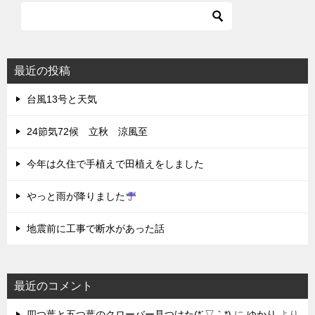
最近の投稿
台風13号と天気
24節気72候 立秋 涼風至
今年は久住で手植えで田植えをしました
やっと雨が降りました
地震前に工事で断水があった話
最近のコメント
四つ葉と五つ葉のクローバー見つけた(*´▽｀*)
に
ゆかり
より