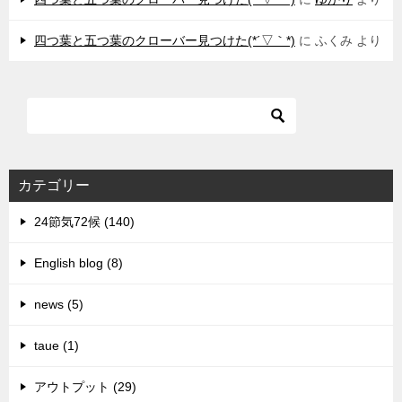
四つ葉と五つ葉のクローバー見つけた(*´▽｀*)
に
ふくみ
より
カテゴリー
24節気72候 (140)
English blog (8)
news (5)
taue (1)
アウトプット (29)