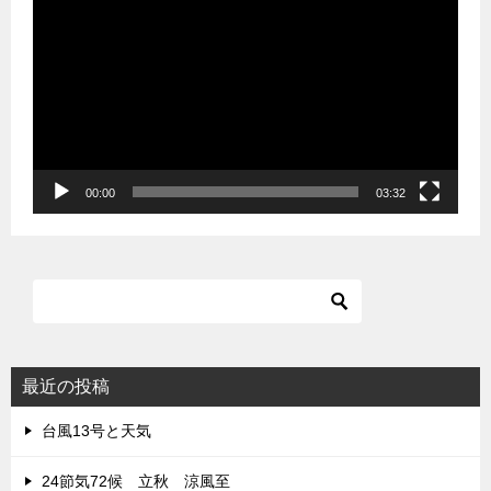
画
プ
レ
ー
ヤ
ー
00:00
03:32
最近の投稿
台風13号と天気
24節気72候 立秋 涼風至