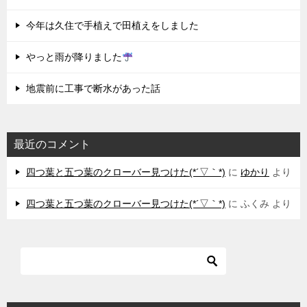
今年は久住で手植えで田植えをしました
やっと雨が降りました
地震前に工事で断水があった話
最近のコメント
四つ葉と五つ葉のクローバー見つけた(*´▽｀*)
に
ゆかり
より
四つ葉と五つ葉のクローバー見つけた(*´▽｀*)
に
ふくみ
より