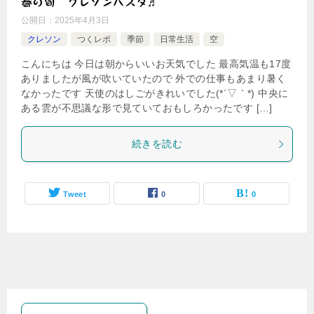
春の旬 クレソンパスタ♬
公開日：
2025年4月3日
クレソン
つくレポ
季節
日常生活
空
こんにちは 今日は朝からいいお天気でした 最高気温も17度
ありましたが風が吹いていたので 外での仕事もあまり暑く
なかったです 天使のはしごがきれいでした(*´▽｀*) 中央に
ある雲が不思議な形で見ていておもしろかったです […]
続きを読む
Tweet
0
0