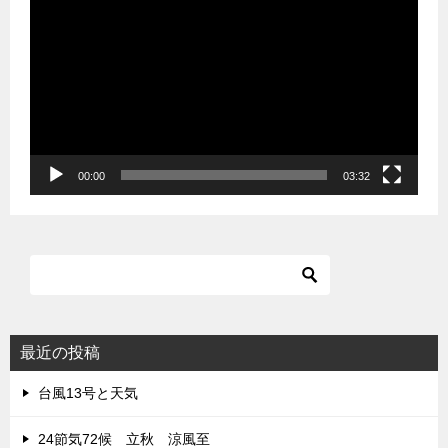
画
プ
レ
ー
ヤ
ー
00:00
03:32
最近の投稿
台風13号と天気
24節気72候 立秋 涼風至