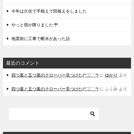
今年は久住で手植えで田植えをしました
やっと雨が降りました
地震前に工事で断水があった話
最近のコメント
四つ葉と五つ葉のクローバー見つけた(*´▽｀*)
に
ゆかり
より
四つ葉と五つ葉のクローバー見つけた(*´▽｀*)
に
ふくみ
より