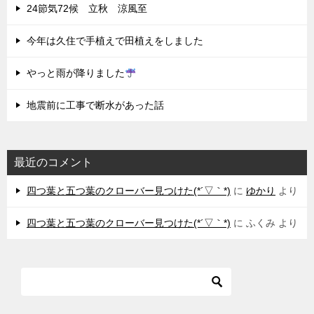
24節気72候 立秋 涼風至
今年は久住で手植えで田植えをしました
やっと雨が降りました
地震前に工事で断水があった話
最近のコメント
四つ葉と五つ葉のクローバー見つけた(*´▽｀*)
に
ゆかり
より
四つ葉と五つ葉のクローバー見つけた(*´▽｀*)
に
ふくみ
より