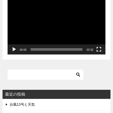
動
画
プ
レ
ー
ヤ
ー
00:00
03:32
最近の投稿
台風13号と天気