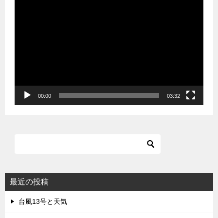
動
画
プ
レ
ー
ヤ
ー
00:00
03:32
最近の投稿
台風13号と天気