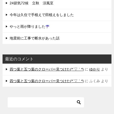
24節気72候 立秋 涼風至
今年は久住で手植えで田植えをしました
やっと雨が降りました
地震前に工事で断水があった話
最近のコメント
四つ葉と五つ葉のクローバー見つけた(*´▽｀*)
に
ゆかり
より
四つ葉と五つ葉のクローバー見つけた(*´▽｀*)
に
ふくみ
より