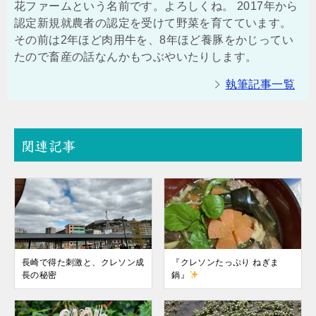
花ファームという名前です。よろしくね。 2017年から
認定新規就農者の認定を受けて野菜を育てています。
その前は2年ほど肉用牛を、8年ほど養豚をかじってい
たので畜産の話なんかもつぶやいたりします。
執筆記事一覧
関連記事
長崎で得た刺激と、クレソン成
『クレソンたっぷり ねぎま
長の秘密
鍋』