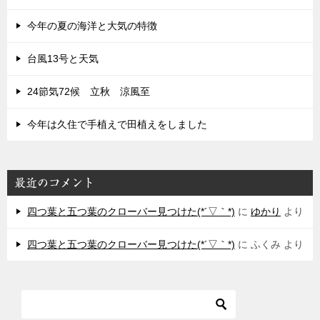
今年の夏の海洋と大気の特徴
台風13号と天気
24節気72候 立秋 涼風至
今年は久住で手植えで田植えをしました
最近のコメント
四つ葉と五つ葉のクローバー見つけた(*´▽｀*)
に
ゆかり
より
四つ葉と五つ葉のクローバー見つけた(*´▽｀*)
に
ふくみ
より