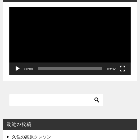
動
画
プ
レ
ー
ヤ
ー
00:00
03:32
最近の投稿
久住の高原クレソン