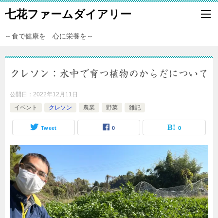
七花ファームダイアリー
～食で健康を 心に栄養を～
クレソン：水中で育つ植物のからだについて
公開日：
2022年12月11日
イベント
クレソン
農業
野菜
雑記
Tweet
0
0