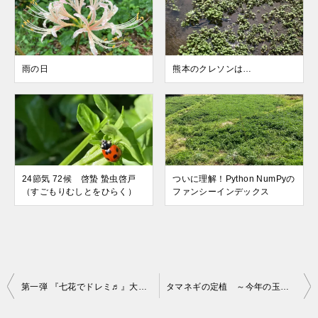
雨の日
熊本のクレソンは…
24節気 72候 啓蟄 蟄虫啓戸
ついに理解！Python NumPyの
（すごもりむしとをひらく）
ファンシーインデックス
投
第一弾 『七花でドレミ♬』大成功
タマネギの定植 ～今年の玉ねぎ苗はハナマルの出来！～
稿