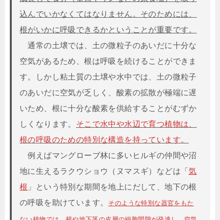
込んでいかなくてはなりません。そのためには、
根がいかに呼吸できるかということが重要です。
通常の土壌では、土の微粒子のあいだに十分な
空気があるため、根は呼吸を続けることができま
す。しかし粘土質の土壌や水中では、土の微粒子
のあいだに空気が乏しく、酸素の拡散が極端に遅
いため、根に十分な酸素を供給することがむずか
しくなります。
そこで水中や水辺で育つ植物は、
根の呼吸のための特別な構造を持っています。
例えばマングローブ林に多いヒルギの仲間や沼
地に生えるラクウショウ（ヌマスギ）などは「
気
根
」という特別な期間を地上にだして、地下の根
の呼吸を助けています。
そのような特別な器官をもた
ない植物では、根や地下茎の皮層の細胞間隙が発達し、空気