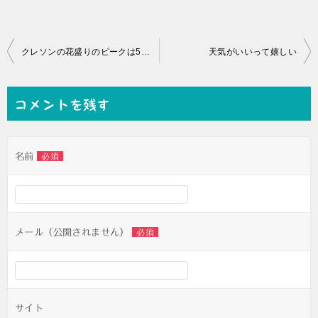
投
クレソンの花盛りのピークは5月上旬
天気がいいって嬉しい
稿
ナ
コメントを残す
ビ
ゲ
名前
必須
ー
シ
ョ
ン
メール（公開されません）
必須
サイト