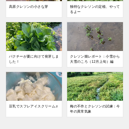
高原クレソンの小さな芽
独特なクレソンの定植、やって
るよー
パクチーが夏に向けて発芽しま
クレソン畑レポート：小雪から
した！
大雪のころ（12月上旬）編
豆乳でスフレアイスクリーム♬
梅の不作とクレソンの試練：今
年の異常気象