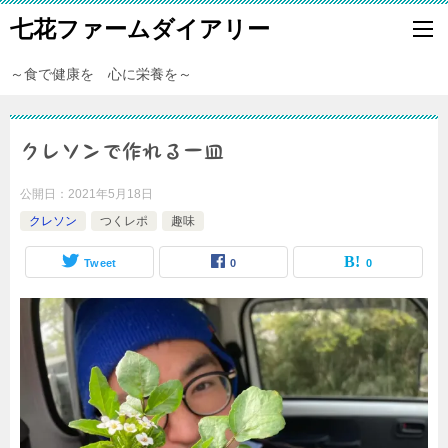
七花ファームダイアリー
～食で健康を 心に栄養を～
クレソンで作れる一皿
公開日：
2021年5月18日
クレソン
つくレポ
趣味
Tweet
0
0