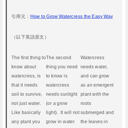
引用元：
How to Grow Watercress the Easy Way
（以下英語原文）
The first thing to
The second
Watercress
know about
thing you need
needs water,
watercress, is
to know is
and can grow
that it needs
watercress
as an emergent
soil to survive,
needs sunlight
plant with the
not just water.
(or a grow
roots
Like basically
light). It will not
submerged and
any plant you
grow in water
the leaves in