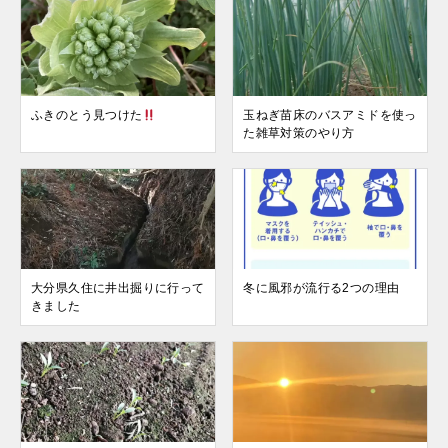
ふきのとう見つけた
玉ねぎ苗床のバスアミドを使っ
た雑草対策のやり方
大分県久住に井出掘りに行って
冬に風邪が流行る2つの理由
きました