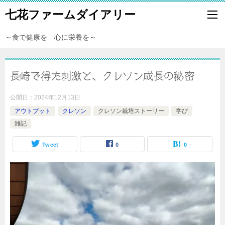
七花ファームダイアリー
～食で健康を 心に栄養を～
長崎で得た刺激と、クレソン成長の秘密
公開日：
2024年12月13日
アウトプット
クレソン
クレソン栽培ストーリー
学び
雑記
Tweet
0
0