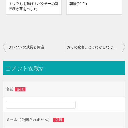
トウ立ちを防げ！パクチーの新
朝陽(*^-^*)
品種が芽を出した
投
クレソンの成長と気温
カモの被害、どうにかしなければ
稿
ナ
コメントを残す
ビ
ゲ
名前
必須
ー
シ
ョ
ン
メール（公開されません）
必須