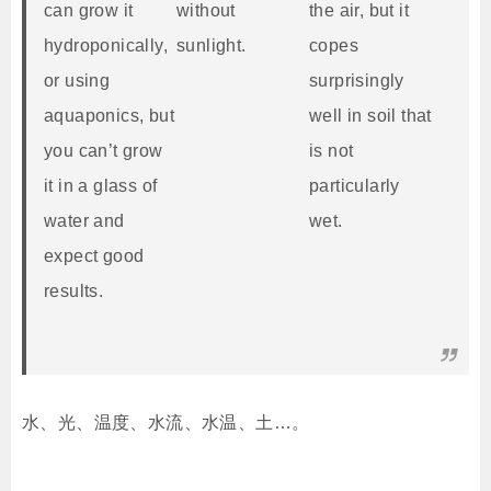
can grow it
without
the air, but it
hydroponically,
sunlight.
copes
or using
surprisingly
aquaponics, but
well in soil that
you can’t grow
is not
it in a glass of
particularly
water and
wet.
expect good
results.
水、光、温度、水流、水温、土…。