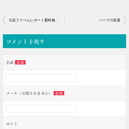
投
七花ファームレポート霎時施（こさめときどきふる）10.29
ハーブの若葉
稿
ナ
コメントを残す
ビ
ゲ
名前
必須
ー
シ
ョ
ン
メール（公開されません）
必須
サイト