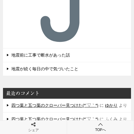
地震前に工事で断水があった話
地震が続く毎日の中で気づいたこと
最近のコメント
四つ葉と五つ葉のクローバー見つけた(*´▽｀*)
に
ゆかり
より
四つ葉と五つ葉のクローバー見つけた(*´▽｀*)
に
ふくみ
より
TOPへ
シェア