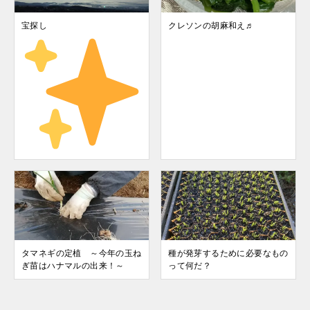
宝探し
クレソンの胡麻和え♬
タマネギの定植 ～今年の玉ね
種が発芽するために必要なもの
ぎ苗はハナマルの出来！～
って何だ？