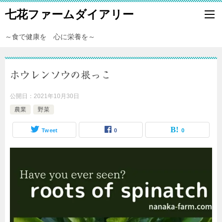
七花ファームダイアリー
～食で健康を 心に栄養を～
ホウレンソウの根っこ
公開日：
2021年10月30日
農業
野菜
Tweet
0
0