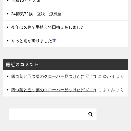
台風13号と天気
24節気72候 立秋 涼風至
今年は久住で手植えで田植えをしました
やっと雨が降りました
最近のコメント
四つ葉と五つ葉のクローバー見つけた(*´▽｀*)
に
ゆかり
より
四つ葉と五つ葉のクローバー見つけた(*´▽｀*)
に
ふくみ
より