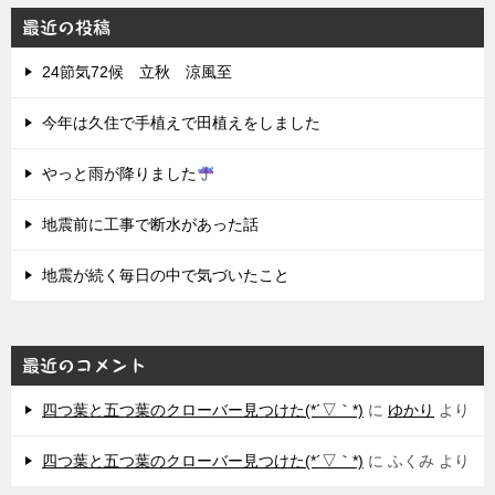
最近の投稿
24節気72候 立秋 涼風至
今年は久住で手植えで田植えをしました
やっと雨が降りました
地震前に工事で断水があった話
地震が続く毎日の中で気づいたこと
最近のコメント
四つ葉と五つ葉のクローバー見つけた(*´▽｀*)
に
ゆかり
より
四つ葉と五つ葉のクローバー見つけた(*´▽｀*)
に
ふくみ
より