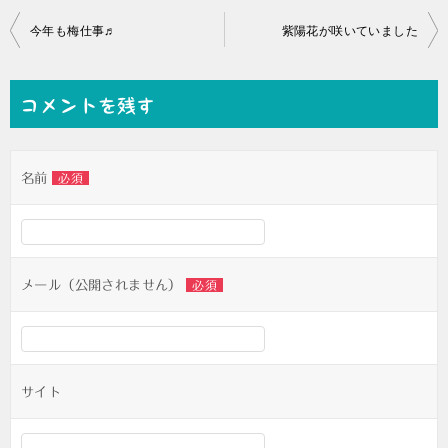
投
今年も梅仕事♬
紫陽花が咲いていました
稿
ナ
コメントを残す
ビ
ゲ
名前
必須
ー
シ
ョ
ン
メール（公開されません）
必須
サイト