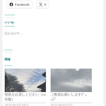
Facebook
X
いいね:
読み込み中…
関連
智恵をお貸しください（vs
ご教授お願いします(* ᴗ
笹薮)
ᴗ)⁾⁾
2022年3月29日
2022年9月2日