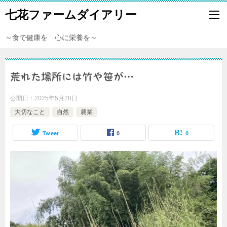
七花ファームダイアリー
～食で健康を 心に栄養を～
荒れた場所には竹や笹が…
公開日：
2025年5月28日
大切なこと
自然
農業
Tweet
0
0