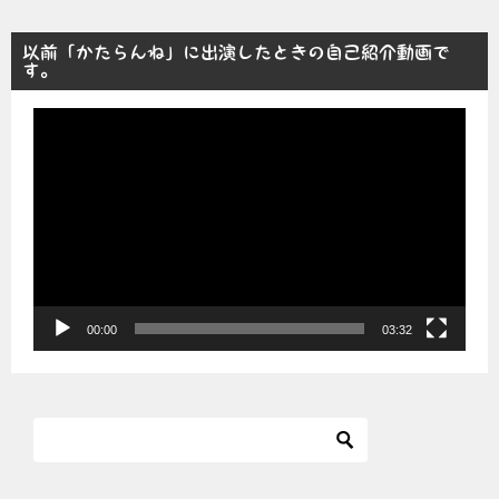
以前「かたらんね」に出演したときの自己紹介動画で
す。
動
画
プ
レ
ー
ヤ
ー
00:00
03:32