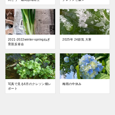
2021-2022winter-springねぎ
2025年 24節気 大寒
育苗反省会
写真で見る6月のクレソン畑レ
梅雨の中休み
ポート