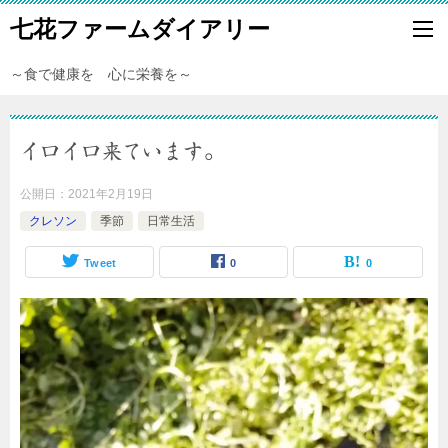
七花ファームダイアリー
～食で健康を 心に栄養を～
イロイロ来ています。
公開日：
2021年2月19日
クレソン
季節
日常生活
Tweet
0
0