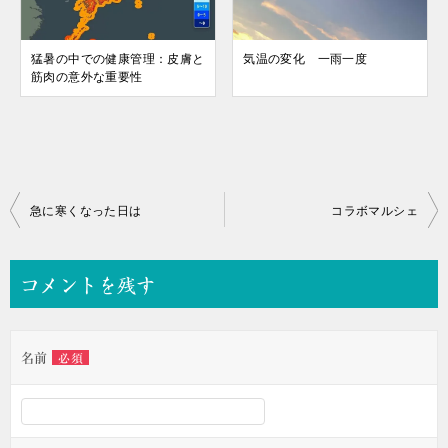
猛暑の中での健康管理：皮膚と
気温の変化 一雨一度
筋肉の意外な重要性
投
急に寒くなった日は
コラボマルシェ
稿
ナ
コメントを残す
ビ
ゲ
名前
必須
ー
シ
ョ