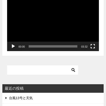
動
画
プ
レ
ー
ヤ
ー
00:00
03:32
最近の投稿
台風13号と天気