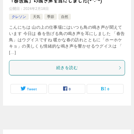
「春告鳥」の鳴き声を耳にしました(*^-^*)
公開日：
2024年2月18日
クレソン
天気
季節
自然
こんにちは 山の上の仕事場にはいつも鳥の鳴き声が聞えて
います 今日は 春を告げる鳥の鳴き声を耳にしました 「春告
鳥」はウグイスですね 暖かな春の訪れとともに「ホーホケ
キョ」の美しくも情緒的な鳴き声を響かせるウグイスは 「
[…]
続きを読む
Tweet
0
0