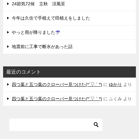
24節気72候 立秋 涼風至
今年は久住で手植えで田植えをしました
やっと雨が降りました
地震前に工事で断水があった話
最近のコメント
四つ葉と五つ葉のクローバー見つけた(*´▽｀*)
に
ゆかり
より
四つ葉と五つ葉のクローバー見つけた(*´▽｀*)
に
ふくみ
より