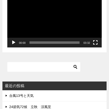
画
プ
レ
ー
ヤ
ー
00:00
03:32
最近の投稿
台風13号と天気
24節気72候 立秋 涼風至