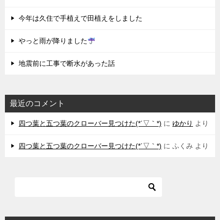
今年は久住で手植えで田植えをしました
やっと雨が降りました
地震前に工事で断水があった話
最近のコメント
四つ葉と五つ葉のクローバー見つけた(*´▽｀*)
に
ゆかり
より
四つ葉と五つ葉のクローバー見つけた(*´▽｀*)
に
ふくみ
より