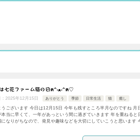
15日は七花ファーム猫の日ฅ^•ﻌ•^ฅ♡
日：
2025年12月15日
ありがとう
季節
日常生活
猫
癒し
ようございます 今日は12月15日 今年も残すところ半月なのですね 月
が本当に早くて、一年があっという間に過ぎていきます 年を重ねると
調になりがちなので、発見や趣味などを大切にしていこうと思います 