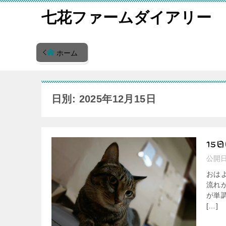
七花ファームダイアリー
ホーム
日別: 2025年12月15日
公開
おは
流れ
が単
[…]