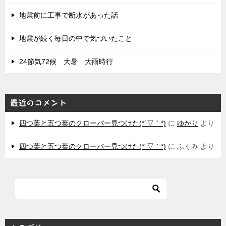
地震前に工事で断水があった話
地震が続く毎日の中で気づいたこと
24節気72候 大暑 大雨時行
最近のコメント
四つ葉と五つ葉のクローバー見つけた(*´▽｀*)
に
ゆかり
より
四つ葉と五つ葉のクローバー見つけた(*´▽｀*)
に
ふくみ
より