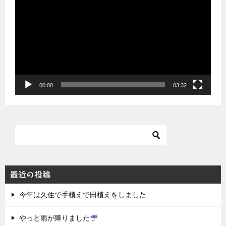
画
プ
レ
ー
ヤ
ー
00:00
03:32
最近の投稿
今年は久住で手植えで田植えをしました
やっと雨が降りました