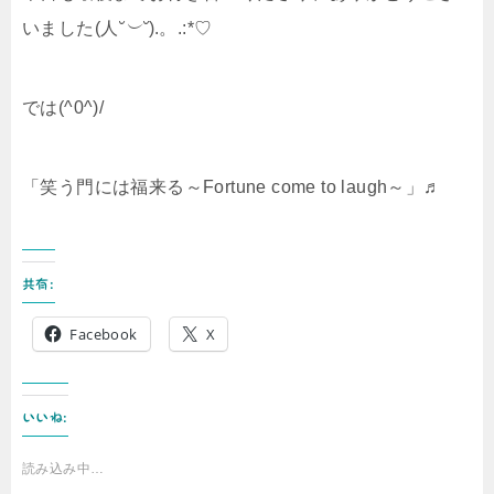
いました(人
˘︶˘
).。.:*♡
では(^0^)/
「笑う門には福来る～Fortune come to laugh～」♬
共有:
Facebook
X
いいね:
読み込み中…