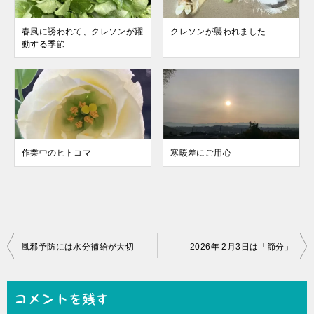
春風に誘われて、クレソンが躍
クレソンが襲われました…
動する季節
作業中のヒトコマ
寒暖差にご用心
投
風邪予防には水分補給が大切
2026年 2月3日は「節分」
稿
ナ
コメントを残す
ビ