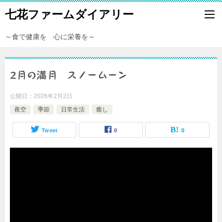
七花ファームダイアリー
～食で健康を 心に栄養を～
2月の満月 スノームーン
公開日：
2026年2月2日
夜空
季節
日常生活
癒し
Tweet
0
0