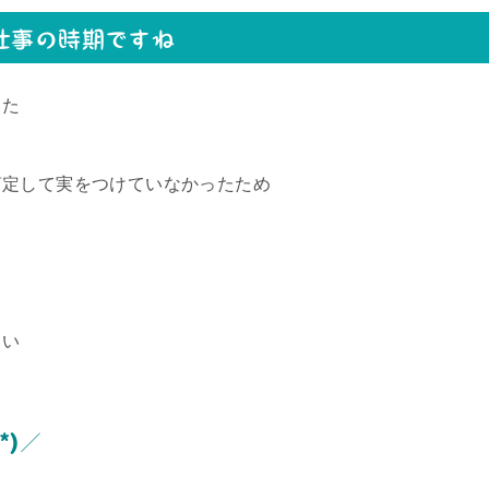
仕事の時期ですね
した
剪定して実をつけていなかったため
と
らい
*)／