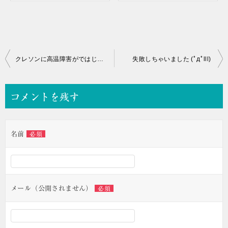
投
クレソンに高温障害がではじめています
失敗しちゃいました (ﾟдﾟlll)
稿
ナ
コメントを残す
ビ
ゲ
名前
必須
ー
シ
ョ
ン
メール（公開されません）
必須