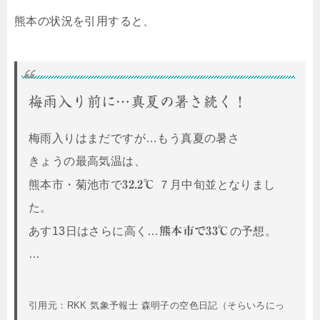
熊本の状況を引用すると、
梅雨入り前に…真夏の暑さ続く！
梅雨入りはまだですが…もう真夏の暑さ
きょうの最高気温は、
熊本市・菊池市で
32.2℃
７月中旬並となりまし
た。
あす13日はさらに高く…
熊本市で33℃
の予想。
…
引用元：RKK 気象予報士 森明子の空色日記（そらいろにっ