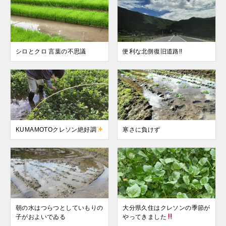
シロとクロ 言葉の不思議
便利な北側復旧道路!!
KUMAMOTOクレソン絶好調
寒さに負けず
朝の水はつらつとしていもりの
大分県久住はクレソンの季節が
子がおよいでゐる
やってきました