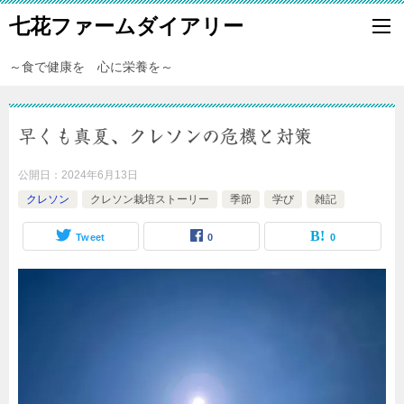
七花ファームダイアリー
～食で健康を 心に栄養を～
早くも真夏、クレソンの危機と対策
公開日：
2024年6月13日
クレソン
クレソン栽培ストーリー
季節
学び
雑記
Tweet
0
0