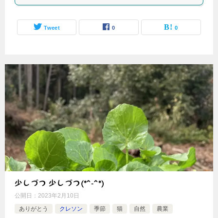
Tweet
0
0
少しづつ 少しづつ(*^-^*)
公開日：
2023年2月10日
ありがとう
クレソン
季節
猫
自然
農業