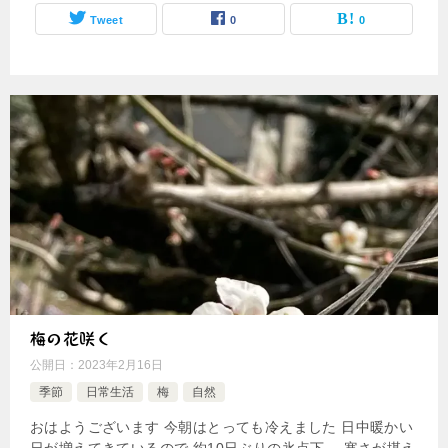
Tweet
0
0
梅の花咲く
公開日：
2023年2月16日
季節
日常生活
梅
自然
おはようございます 今朝はとっても冷えました 日中暖かい