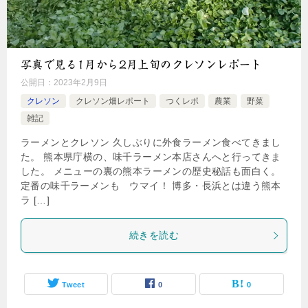
写真で見る1月から2月上旬のクレソンレポート
公開日：
2023年2月9日
クレソン
クレソン畑レポート
つくレポ
農業
野菜
雑記
ラーメンとクレソン 久しぶりに外食ラーメン食べてきまし
た。 熊本県庁横の、味千ラーメン本店さんへと行ってきま
した。 メニューの裏の熊本ラーメンの歴史秘話も面白く。
定番の味千ラーメンも ウマイ！ 博多・長浜とは違う熊本
ラ […]
続きを読む
Tweet
0
0