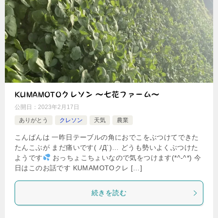
KUMAMOTOクレソン ～七花ファーム～
公開日：
2023年2月17日
ありがとう
クレソン
天気
農業
こんばんは 一昨日テーブルの角におでこをぶつけてできた
たんこぶが まだ痛いです( ﾉД`)… どうも勢いよくぶつけた
ようです
おっちょこちょいなので気をつけます(*^-^*) 今
日はこのお話です KUMAMOTOクレ […]
続きを読む