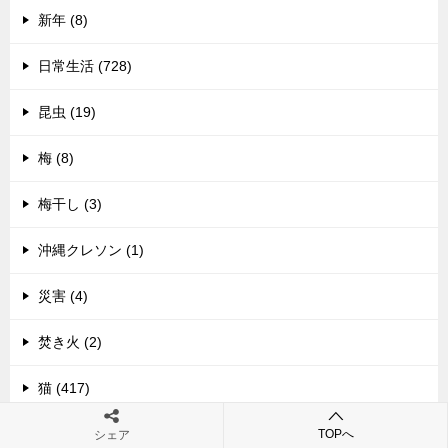
新年 (8)
日常生活 (728)
昆虫 (19)
梅 (8)
梅干し (3)
沖縄クレソン (1)
災害 (4)
焚き火 (2)
猫 (417)
環境制御のための植物生理 (14)
TOPへ
シェア