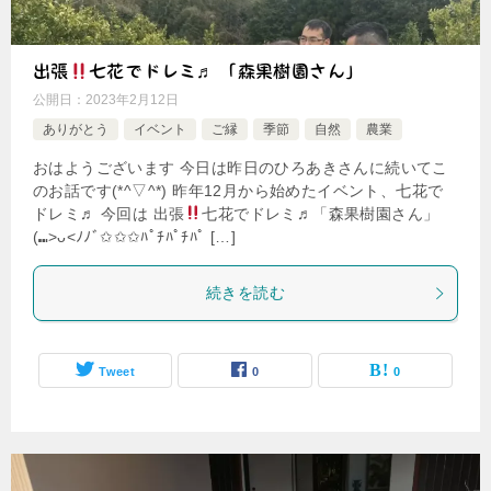
出張
七花でドレミ♬ 「森果樹園さん」
公開日：
2023年2月12日
ありがとう
イベント
ご縁
季節
自然
農業
おはようございます 今日は昨日のひろあきさんに続いてこ
のお話です(*^▽^*) 昨年12月から始めたイベント、七花で
ドレミ♬ 今回は 出張
七花でドレミ♬「森果樹園さん」
(⑉>ᴗ<ﾉﾉﾞ✩✩✩ﾊﾟﾁﾊﾟﾁﾊﾟ […]
続きを読む
Tweet
0
0