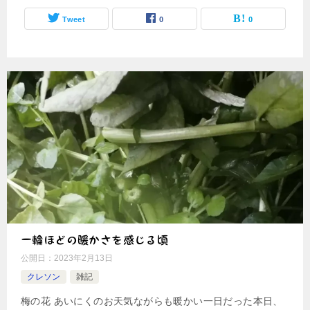
Tweet
0
0
一輪ほどの暖かさを感じる頃
公開日：
2023年2月13日
クレソン
雑記
梅の花 あいにくのお天気ながらも暖かい一日だった本日、