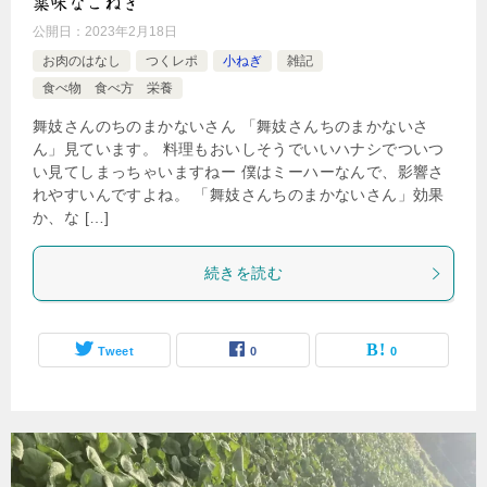
薬味なこねぎ
公開日：
2023年2月18日
お肉のはなし
つくレポ
小ねぎ
雑記
食べ物 食べ方 栄養
舞妓さんのちのまかないさん 「舞妓さんちのまかないさ
ん」見ています。 料理もおいしそうでいいハナシでついつ
い見てしまっちゃいますねー 僕はミーハーなんで、影響さ
れやすいんですよね。 「舞妓さんちのまかないさん」効果
か、な […]
続きを読む
Tweet
0
0