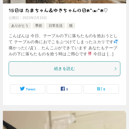
15日は たまちゃん＆ゆきちゃんの日ฅ^•ﻌ•^ฅ♡
公開日：
2023年2月15日
ありがとう
季節
日常生活
猫
こんばんは 今日、テーブルの下に落ちたものを拾おうとし
て テーブルの角におでこをぶつけてしまったユカリです
痛かった( ﾉД`)… たんこぶができています あなたもテーブ
ルの下に落ちたものを拾う時はご用心です
今日は […]
続きを読む
Tweet
0
0