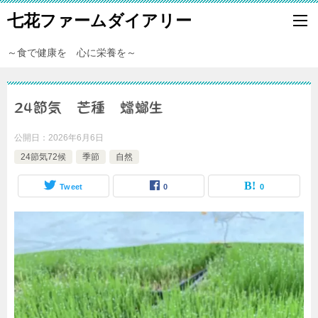
七花ファームダイアリー
～食で健康を 心に栄養を～
24節気 芒種 蟷螂生
公開日：
2026年6月6日
24節気72候
季節
自然
Tweet
0
0