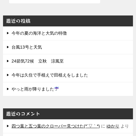
最近の投稿
今年の夏の海洋と大気の特徴
台風13号と天気
24節気72候 立秋 涼風至
今年は久住で手植えで田植えをしました
やっと雨が降りました
最近のコメント
四つ葉と五つ葉のクローバー見つけた(*´▽｀*)
に
ゆかり
より