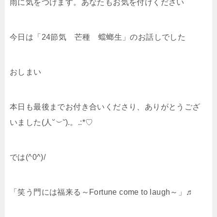
雨に気をつけます。あなたもお気を付けください
今日は「24節気 芒種 蟷螂生」のお話しでした
おしまい
本日も最後までお付き合いくださり、ありがとうござ
いました(人
˘︶˘
).。.:*♡
では(^0^)/
「笑う門には福来る～Fortune come to laugh～」♬