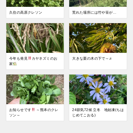
久住の高原クレソン
荒れた場所には竹や笹が…
今年も発見
カヤネズミのお
大きな栗の木の下で～♬
家
お知らせです
～熊本のクレ
24節気72候 立冬 地始凍(ちは
ソン～
じめてこおる)