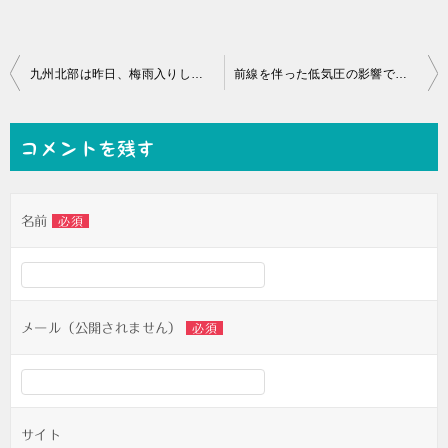
投
九州北部は昨日、梅雨入りしたようです
前線を伴った低気圧の影響で大雨予報がでています
稿
ナ
コメントを残す
ビ
ゲ
名前
必須
ー
シ
ョ
ン
メール（公開されません）
必須
サイト