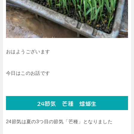
おはようございます
今日はこのお話です
24節気 芒種 蟷螂生
24節気は夏の3つ目の節気「芒種」となりました