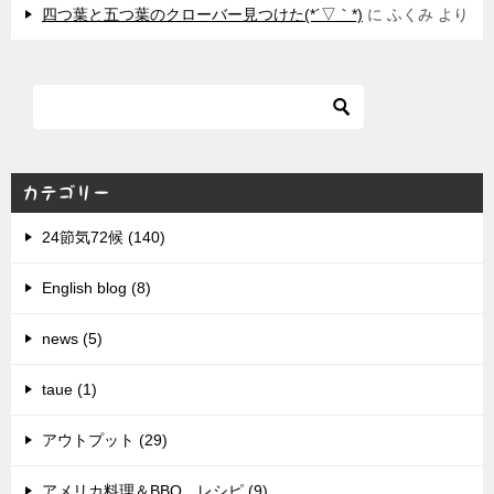
四つ葉と五つ葉のクローバー見つけた(*´▽｀*)
に
ふくみ
より
カテゴリー
24節気72候 (140)
English blog (8)
news (5)
taue (1)
アウトプット (29)
アメリカ料理＆BBQ レシピ (9)