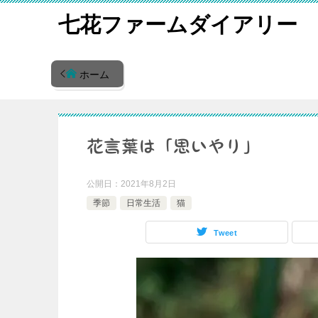
七花ファームダイアリー
ホーム
花言葉は「思いやり」
公開日：
2021年8月2日
季節
日常生活
猫
Tweet