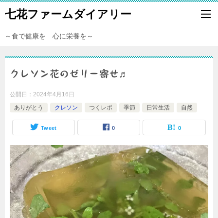
七花ファームダイアリー
～食で健康を 心に栄養を～
クレソン花のゼリー寄せ♬
公開日：
2024年4月16日
ありがとう
クレソン
つくレポ
季節
日常生活
自然
Tweet
0
0