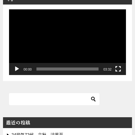
動
画
プ
レ
ー
ヤ
ー
00:00
03:32
最近の投稿
24節気72候 立秋 涼風至