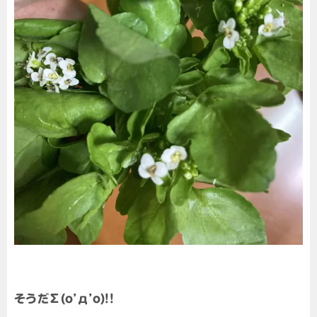
そうだ∑(o’д’o)!!