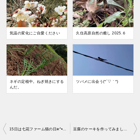
気温の変化にご自愛ください
久住高原自然の癒し 2025.６
ネギの定植中。ねぎ焼きにする
ツバメに出会う(*´▽｀*)
んだ。
投
15日は七花ファーム猫の日ฅ^•ﻌ•^ฅ♡
豆腐のケーキを作ってみました(*´▽｀*)♬
稿