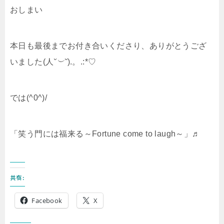
おしまい
本日も最後までお付き合いくださり、ありがとうござ
いました(人
˘︶˘
).。.:*♡
では(^0^)/
「笑う門には福来る～Fortune come to laugh～」♬
共有:
Facebook
X